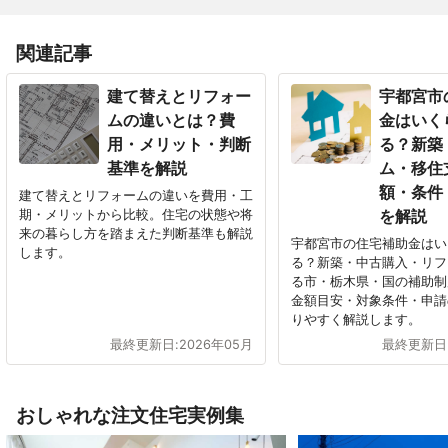
関連記事
建て替えとリフォー
宇都宮市
ムの違いとは？費
金はいく
用・メリット・判断
る？新築
基準を解説
ム・移住
額・条件
建て替えとリフォームの違いを費用・工
期・メリットから比較。住宅の状態や将
を解説
来の暮らし方を踏まえた判断基準も解説
宇都宮市の住宅補助金はい
します。
る？新築・中古購入・リフ
る市・栃木県・国の補助制
金額目安・対象条件・申請
りやすく解説します。
最終更新日:
2026年05月
最終更新日
おしゃれな注文住宅実例集