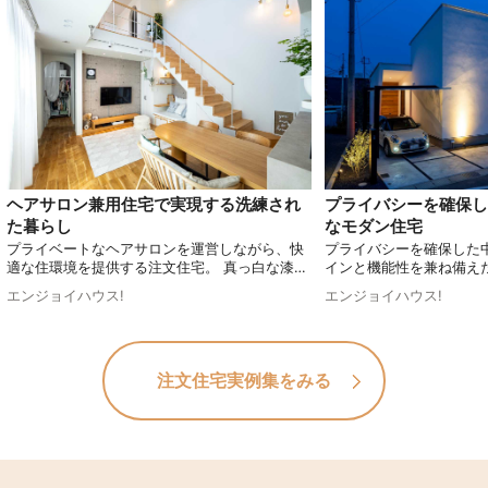
ヘアサロン兼用住宅で実現する洗練され
プライバシーを確保し
た暮らし
なモダン住宅
プライベートなヘアサロンを運営しながら、快
プライバシーを確保した
適な住環境を提供する注文住宅。 真っ白な漆喰
インと機能性を兼ね備え
で仕上げた外観は、青空に映えるおしゃれで高
と中庭の一体感や、ステ
エンジョイハウス!
エンジョイハウス!
級感のあるデザインです。セカンドリビングと
キッチンなど、随所にこ
しても活用できる中庭やヌックなど、随所にこ
す。さらに、2階には天
だわりを感じさせる空間が広がります。居住性
スペースを設け、明るく
と機能性のバランスが取れた理想の住まいで
現。都市部でもプライバ
注文住宅実例集をみる
す。
適でスタイリッシュな住
す。