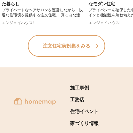
た暮らし
なモダン住宅
プライベートなヘアサロンを運営しながら、快
プライバシーを確保した
適な住環境を提供する注文住宅。 真っ白な漆喰
インと機能性を兼ね備え
で仕上げた外観は、青空に映えるおしゃれで高
と中庭の一体感や、ステ
エンジョイハウス!
エンジョイハウス!
級感のあるデザインです。セカンドリビングと
キッチンなど、随所にこ
しても活用できる中庭やヌックなど、随所にこ
す。さらに、2階には天
だわりを感じさせる空間が広がります。居住性
スペースを設け、明るく
と機能性のバランスが取れた理想の住まいで
現。都市部でもプライバ
注文住宅実例集をみる
す。
適でスタイリッシュな住
す。
施工事例
工務店
住宅イベント
家づくり情報