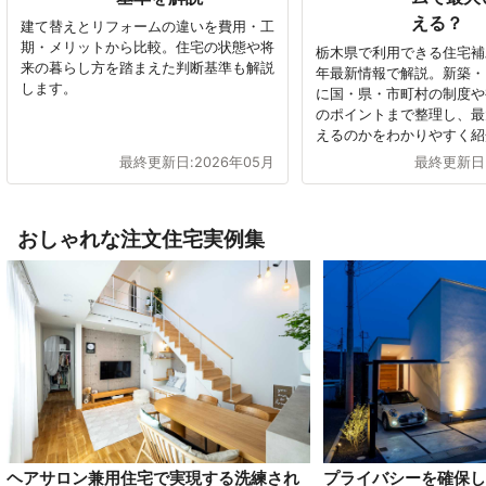
える？
建て替えとリフォームの違いを費用・工
期・メリットから比較。住宅の状態や将
栃木県で利用できる住宅補助
来の暮らし方を踏まえた判断基準も解説
年最新情報で解説。新築・
します。
に国・県・市町村の制度や
のポイントまで整理し、最
えるのかをわかりやすく紹
最終更新日:
2026年05月
最終更新日
おしゃれな注文住宅実例集
ヘアサロン兼用住宅で実現する洗練され
プライバシーを確保し