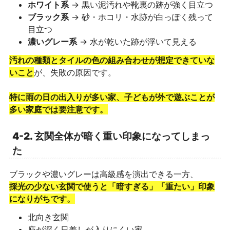
ホワイト系
→ 黒い泥汚れや靴裏の跡が強く目立つ
ブラック系
→ 砂・ホコリ・水跡が白っぽく残って
目立つ
濃いグレー系
→ 水が乾いた跡が浮いて見える
汚れの種類とタイルの色の組み合わせが想定できていな
いこと
が、失敗の原因です。
特に雨の日の出入りが多い家、子どもが外で遊ぶことが
多い家庭では要注意です。
4-2. 玄関全体が暗く重い印象になってしまっ
た
ブラックや濃いグレーは高級感を演出できる一方、
採光の少ない玄関で使うと「暗すぎる」「重たい」印象
になりがちです。
北向き玄関
庇が深く日差しが入りにくい家