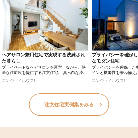
ヘアサロン兼用住宅で実現する洗練され
プライバシーを確保し
た暮らし
なモダン住宅
プライベートなヘアサロンを運営しながら、快
プライバシーを確保した
適な住環境を提供する注文住宅。 真っ白な漆喰
インと機能性を兼ね備え
で仕上げた外観は、青空に映えるおしゃれで高
と中庭の一体感や、ステ
エンジョイハウス!
エンジョイハウス!
級感のあるデザインです。セカンドリビングと
キッチンなど、随所にこ
しても活用できる中庭やヌックなど、随所にこ
す。さらに、2階には天
だわりを感じさせる空間が広がります。居住性
スペースを設け、明るく
と機能性のバランスが取れた理想の住まいで
現。都市部でもプライバ
注文住宅実例集をみる
す。
適でスタイリッシュな住
す。