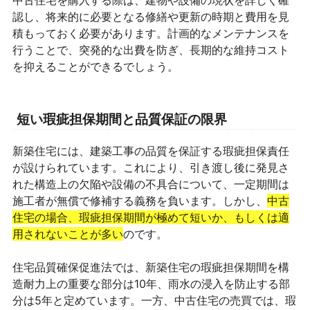
中古住宅を購入する際は、建物や設備の現状を詳しく確
認し、将来的に必要となる修繕や更新の時期と費用を見
積もっておく必要があります。計画的なメンテナンスを
行うことで、突発的な出費を防ぎ、長期的な維持コスト
を抑えることができるでしょう。
短い瑕疵担保期間と品質保証の限界
新築住宅には、建築工事の品質を保証する瑕疵担保責任
が設けられています。これにより、引き渡し後に発見さ
れた構造上の欠陥や設備の不具合について、一定期間は
施工者が無償で修補する義務を負います。しかし、
中古
住宅の場合、瑕疵担保期間が極めて短いか、もしくは適
用されないことが多い
のです。
住宅品質確保促進法では、新築住宅の瑕疵担保期間を構
造耐力上の重要な部分は10年、雨水の浸入を防止する部
分は5年と定めています。一方、中古住宅の売買では、瑕