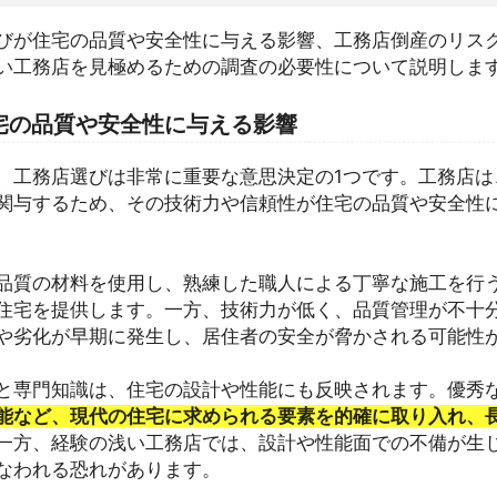
びが住宅の品質や安全性に与える影響、工務店倒産のリス
い工務店を見極めるための調査の必要性について説明しま
宅の品質や安全性に与える影響
、工務店選びは非常に重要な意思決定の1つです。工務店は
関与するため、その技術力や信頼性が住宅の品質や安全性
品質の材料を使用し、熟練した職人による丁寧な施工を行
住宅を提供します。一方、技術力が低く、品質管理が不十
や劣化が早期に発生し、居住者の安全が脅かされる可能性
と専門知識は、住宅の設計や性能にも反映されます。優秀
能など、現代の住宅に求められる要素を的確に取り入れ、
一方、経験の浅い工務店では、設計や性能面での不備が生
なわれる恐れがあります。