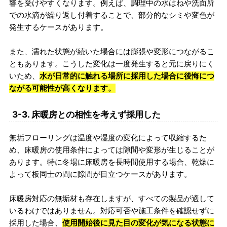
響を受けやすくなります。例えば、調理中の水はねや洗面所
での水滴が繰り返し付着することで、部分的なシミや変色が
発生するケースがあります。
また、濡れた状態が続いた場合には膨張や変形につながるこ
ともあります。こうした変化は一度発生すると元に戻りにく
いため、
水が日常的に触れる場所に採用した場合に後悔につ
ながる可能性が高くなります。
3-3. 床暖房との相性を考えず採用した
無垢フローリングは温度や湿度の変化によって収縮するた
め、床暖房の使用条件によっては隙間や変形が生じることが
あります。特に冬場に床暖房を長時間使用する場合、乾燥に
よって板同士の間に隙間が目立つケースがあります。
床暖房対応の無垢材も存在しますが、すべての製品が適して
いるわけではありません。対応可否や施工条件を確認せずに
採用した場合、
使用開始後に見た目の変化が気になる状態に