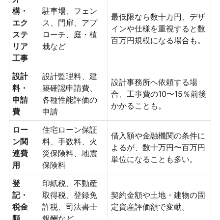
構・
駐車場、フェン
最低限なら数十万円、デザ
エク
ス、門扉、アプ
インや仕様を重視すると数
ステ
ローチ、庭・植
百万円規模になる場合も。
リア
栽など
工事
設計
設計監理料、建
設計事務所へ依頼する場
料・
築確認申請費、
合、工事費の10〜15％前後
申請
各種性能評価の
かかることも。
費
申請
ロー
住宅ローン保証
借入額や金融機関の条件に
ン関
料、手数料、火
よるが、数十万円〜百万円
連費
災保険料、地震
単位になることも多い。
用
保険料
登
印紙税、不動産
記・
取得税、登録免
契約金額や土地・建物の固
税金
許税、司法書士
定資産評価額で変動。
類
報酬など