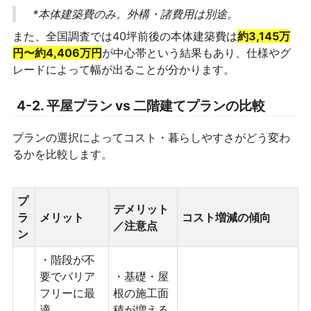
*本体建築費のみ。外構・諸費用は別途。
また、全国調査では40坪前後の本体建築費は
約3,145万
円〜約4,406万円
が中心帯という結果もあり、仕様やグ
レードによって幅が出ることが分かります。
4-2. 平屋プラン vs 二階建てプランの比較
プランの選択によってコスト・暮らしやすさがどう変わ
るかを比較します。
プ
デメリット
ラ
メリット
コスト増減の傾向
／注意点
ン
・階段が不
要でバリア
・基礎・屋
フリーに最
根の施工面
適
積が増える