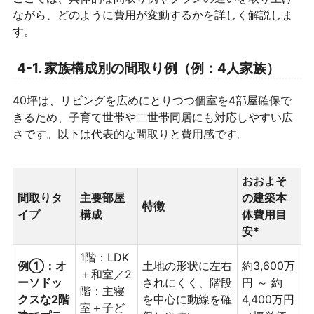
ながら、どのように費用が変動するかを詳しく解説しま
す。
4-1. 家族構成別の間取り例（例：4人家族）
40坪は、リビングを広めにとりつつ個室を4部屋確保で
きるため、子育て世帯や二世帯同居にも対応しやすい広
さです。以下は代表的な間取りと費用感です。
おおよそ
間取りタ
主要部屋
の建築本
特徴
イプ
構成
体費用目
安*
1階：LDK
例①：オ
土地の形状に左右
約3,600万
＋和室／2
ーソドッ
されにくく、階段
円 ～ 約
階：主寝
クスな2階
を中心に動線を確
4,400万円
室＋子ど