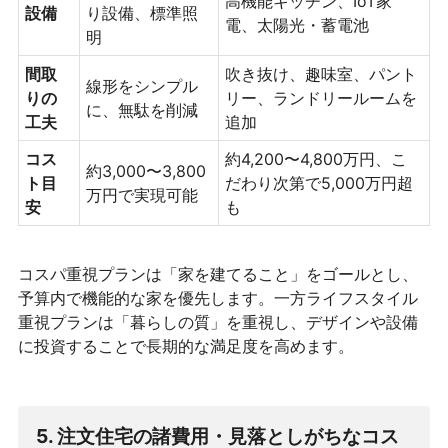
高機能キッチン、IoT家
設備
り設備、標準照
電、太陽光・蓄電池
明
間取
吹き抜け、趣味室、パント
線形をシンプル
りの
リー、ランドリールームを
に、無駄を削減
工夫
追加
コス
約4,200〜4,800万円、こ
約3,000〜3,800
ト目
だわり次第で5,000万円超
万円で実現可能
安
も
コスパ重視プランは「家を建てること」をゴールとし、
予算内で機能的な家を優先します。一方ライフスタイル
重視プランは「暮らしの質」を重視し、デザインや設備
に投資することで長期的な満足度を高めます。
5. 注文住宅の諸費用・見落としがちなコス