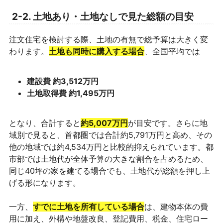
2-2. 土地あり・土地なしで見た総額の目安
注文住宅を検討する際、土地の有無で総予算は大きく変
わります。
土地も同時に購入する場合
、全国平均では
建設費 約3,512万円
土地取得費 約1,495万円
となり、合計すると
約5,007万円
が目安です。さらに地
域別で見ると、首都圏では合計約5,791万円と高め、その
他の地域では約4,534万円と比較的抑えられています。都
市部では土地代が全体予算の大きな割合を占めるため、
同じ40坪の家を建てる場合でも、土地代が総額を押し上
げる形になります。
一方、
すでに土地を所有している場合
は、建物本体の費
用に加え、外構や地盤改良、登記費用、税金、住宅ロー