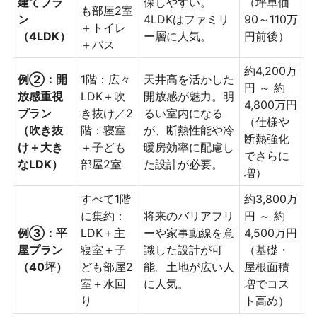
建てプラ
保しやすい。
（坪単価
も部屋2室
ン
4LDKはファミリ
90～110万
＋トイレ
（4LDK）
ー層に人気。
円前後）
＋バス
約4,200万
例②：開
1階：広々
天井高を活かした
円 ～ 約
放感重視
LDK＋吹
開放感が魅力。明
4,800万円
プラン
き抜け／2
るい室内になる
（仕様や
（吹き抜
階：寝室
が、断熱性能や冷
断熱強化
け＋大き
＋子ども
暖房効率に配慮し
でさらに
なLDK）
部屋2室
た設計が必要。
増）
すべて1階
約3,800万
に集約：
将来のバリアフリ
円 ～ 約
例③：平
LDK＋主
ーや家事動線を意
4,500万円
屋プラン
寝室＋子
識した設計が可
（基礎・
（40坪）
ども部屋2
能。土地が広い人
屋根面積
室＋水回
に人気。
増でコス
り
ト高め）