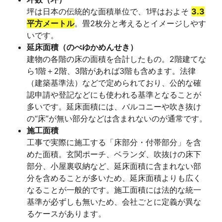
坪は日本の伝統的な面積単位で、1坪はおよそ
3.3
平方メートル
。畳2枚分と考えるとイメージしやす
いです。
延床面積（のべゆかめんせき）
建物の各階の床の面積を合計したもの。2階建てな
ら1階＋2階、3階があれば3階も含めます。法律
（建築基準法）などで定められており、公的な確
認申請や登記などにも使われる基準となることが
多いです。延床面積には、バルコニーや吹き抜け
の“床”が無い部分などは含まれないのが通常です。
施工面積
工事で実際に施工する「床部分・付帯部分」を含
めた面積。玄関ポーチ、ベランダ、吹抜けの床下
部分、小屋裏収納など、延床面積に含まれない部
分を含めることが多いため、延床面積よりも広く
なることが一般的です。施工面積には法的な統一
基準が必ずしも無いため、会社ごとに定義が異な
るケースがあります。