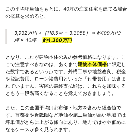
この平均坪単価をもとに、40坪の注文住宅を建てる場合
の概算を求めると、
3,932万円 ÷（118.5㎡ ÷ 3.3058） ≈ 約109万円/
坪 × 40坪 =
約4,360万円
となり、これが建物本体のみの参考価格になります。こ
こで注意すべきなのは、あくまで
建物本体価格
に限定し
た数字であるという点です。外構工事や地盤改良、税金
や登記費用、ローン諸費用といった「付帯費用」は含ま
れていません。実際の最終支払額は、これらを加味する
ともう一段階高くなることを覚えておきましょう。
また、この全国平均は都市部・地方を含めた総合値で
す。首都圏や近畿圏など地価や施工単価が高い地域では
坪単価がさらに上がる傾向にあり、地方ではやや低めに
なるケースが多く見られます。