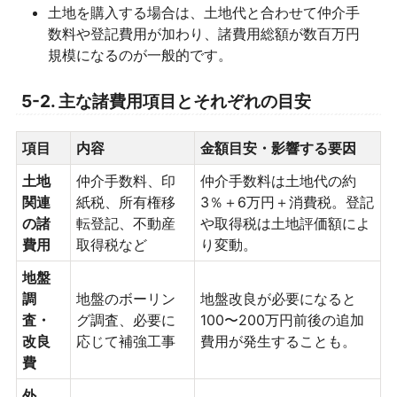
土地を購入する場合は、土地代と合わせて仲介手
数料や登記費用が加わり、諸費用総額が数百万円
規模になるのが一般的です。
5-2. 主な諸費用項目とそれぞれの目安
項目
内容
金額目安・影響する要因
土地
仲介手数料、印
仲介手数料は土地代の約
関連
紙税、所有権移
3％＋6万円＋消費税。登記
の諸
転登記、不動産
や取得税は土地評価額によ
費用
取得税など
り変動。
地盤
調
地盤のボーリン
地盤改良が必要になると
査・
グ調査、必要に
100〜200万円前後の追加
改良
応じて補強工事
費用が発生することも。
費
外