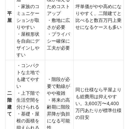
・家族のコ
ためコスト
坪単価がやや高めにな
平
ミュニケー
アップ
りやすく、二階建てと
屋
ションが取
・敷地に広
比べると数百万円上乗
りやすい
さが必要
せになるケースも多い
・屋根形状
・プライバ
を自由にデ
シー確保に
ザインしや
工夫が必要
すい
・コンパク
トな土地で
も建てやす
・階段が必
い
要で動線が
同じ仕様なら平屋より
二
・上下階で
やや複雑
も総費用は抑えやす
階
生活空間を
・将来の高
い。3,600万〜4,400
建
分けられる
齢期に階段
万円あたりが標準仕様
て
・基礎・屋
昇降が負担
の目安
根の面積を
になる可能
抑えられる
性