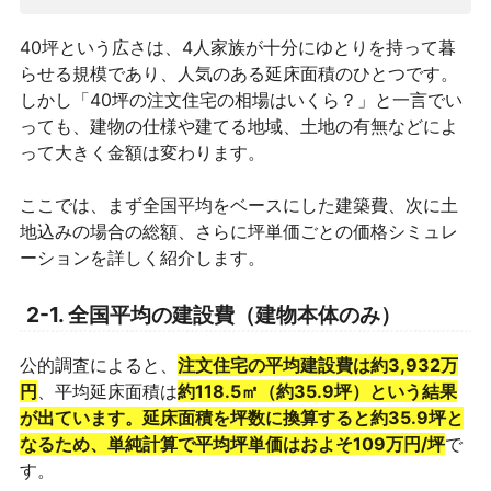
40坪という広さは、4人家族が十分にゆとりを持って暮
らせる規模であり、人気のある延床面積のひとつです。
しかし「40坪の注文住宅の相場はいくら？」と一言でい
っても、建物の仕様や建てる地域、土地の有無などによ
って大きく金額は変わります。
ここでは、まず全国平均をベースにした建築費、次に土
地込みの場合の総額、さらに坪単価ごとの価格シミュレ
ーションを詳しく紹介します。
2-1. 全国平均の建設費（建物本体のみ）
公的調査によると、
注文住宅の平均建設費は約3,932万
円
、平均延床面積は
約118.5㎡（約35.9坪）という結果
が出ています。延床面積を坪数に換算すると約35.9坪と
なるため、単純計算で平均坪単価はおよそ109万円/坪
で
す。