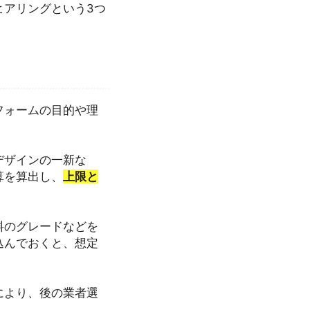
ヒアリングという3つ
フォームの目的や理
デザインの一新な
算を算出し、
上限と
料のグレードなどを
込んでおくと、想定
により、後の業者選