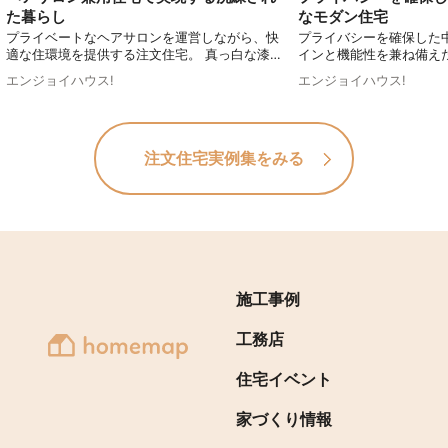
た暮らし
なモダン住宅
プライベートなヘアサロンを運営しながら、快
プライバシーを確保した
適な住環境を提供する注文住宅。 真っ白な漆喰
インと機能性を兼ね備え
で仕上げた外観は、青空に映えるおしゃれで高
と中庭の一体感や、ステ
エンジョイハウス!
エンジョイハウス!
級感のあるデザインです。セカンドリビングと
キッチンなど、随所にこ
しても活用できる中庭やヌックなど、随所にこ
す。さらに、2階には天
だわりを感じさせる空間が広がります。居住性
スペースを設け、明るく
と機能性のバランスが取れた理想の住まいで
現。都市部でもプライバ
注文住宅実例集をみる
す。
適でスタイリッシュな住
す。
施工事例
工務店
住宅イベント
家づくり情報