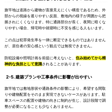
旗竿地は道路から建物が直接見えにくい構造であるため、外
部からの視線を遮りやすい反面、敷地内の様子が周囲から把
握されにくくなります。特に通路部分が長く、夜間に暗くな
りやすい場合、帰宅時や就寝時に不安を感じる人もいます。
この点は犯罪発生率を一律に断定できるものではありません
が、居住者の安心感という観点では無視できません。
防犯設備や照明計画を前提に考えないと、
住み始めてから精
神的な負担として意識
されることがあります。
2-5. 建築プランや工事条件に影響が出やすい
旗竿地では敷地形状や通路条件の影響により、希望する間取
りや建物配置をそのまま実現できないケースがあります。駐
車スペースの配置や建物の向きに制約が生じ、設計段階で調
整が必要になることも少なくありません。