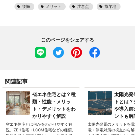
後悔
メリット
注意点
旗竿地
このページをシェアする
関連記事
省エネ住宅とは？種
太陽光発
類・性能・メリッ
トとは？
ト・デメリットをわ
や導入前
かりやすく解説
ントも解
省エネ住宅とは何かをわかりやすく解
太陽光発電のメリットを電
説。ZEH住宅・LCCM住宅などの種類、
電・停電対策の視点から解