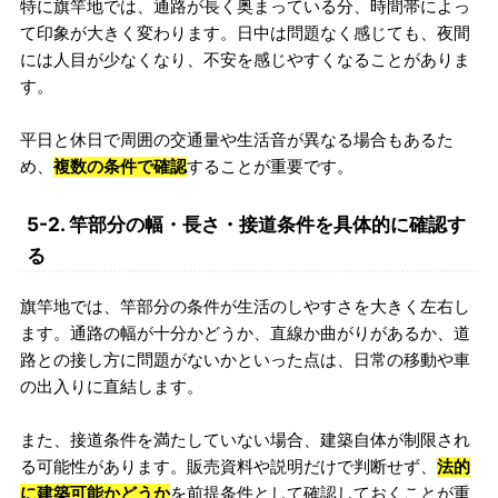
特に旗竿地では、通路が長く奥まっている分、時間帯によっ
て印象が大きく変わります。日中は問題なく感じても、夜間
には人目が少なくなり、不安を感じやすくなることがありま
す。
平日と休日で周囲の交通量や生活音が異なる場合もあるた
め、
複数の条件で確認
することが重要です。
5-2. 竿部分の幅・長さ・接道条件を具体的に確認す
る
旗竿地では、竿部分の条件が生活のしやすさを大きく左右し
ます。通路の幅が十分かどうか、直線か曲がりがあるか、道
路との接し方に問題がないかといった点は、日常の移動や車
の出入りに直結します。
また、接道条件を満たしていない場合、建築自体が制限され
る可能性があります。販売資料や説明だけで判断せず、
法的
に建築可能かどうか
を前提条件として確認しておくことが重