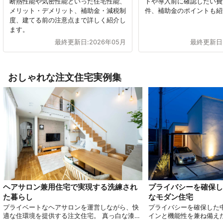
断熱性能や気密性能といった住宅性能、
トや導入前に確認したい費
メリット・デメリット、補助金・減税制
件、補助金のポイントも紹
度、建てる前の注意点まで詳しく紹介し
ます。
最終更新日:
2026年05月
最終更新日
おしゃれな注文住宅実例集
ヘアサロン兼用住宅で実現する洗練され
プライバシーを確保し
た暮らし
なモダン住宅
プライベートなヘアサロンを運営しながら、快
プライバシーを確保した
適な住環境を提供する注文住宅。 真っ白な漆喰
インと機能性を兼ね備え