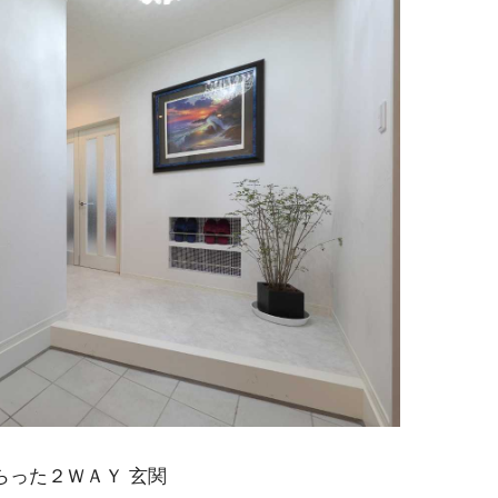
らった２ＷＡＹ 玄関