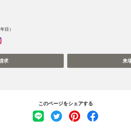
20年目）
請求
来
このページをシェアする