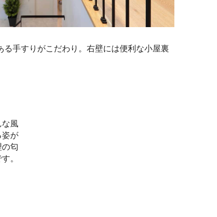
ある手すりがこだわり。右壁には便利な小屋裏
んな風
る姿が
理の匂
です。