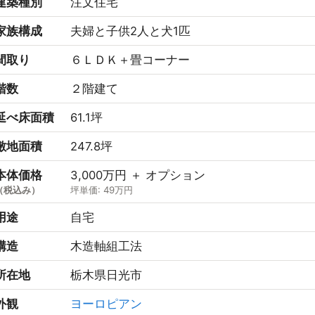
建築種別
注文住宅
家族構成
夫婦と子供2人と犬1匹
間取り
６ＬＤＫ＋畳コーナー
階数
２階建て
延べ床面積
61.1坪
敷地面積
247.8坪
本体価格
3,000万円 ＋ オプション
（税込み）
坪単価: 49万円
用途
自宅
構造
木造軸組工法
所在地
栃木県日光市
外観
ヨーロピアン