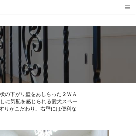
チ状の下がり壁をあしらった２ＷＡ
越しに気配を感じられる愛犬スペー
すりがこだわり。右壁には便利な