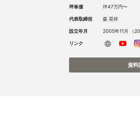
坪単価
坪47万円〜
代表取締役
森 晃祥
設立年月
2005年11月 （
リンク
資料