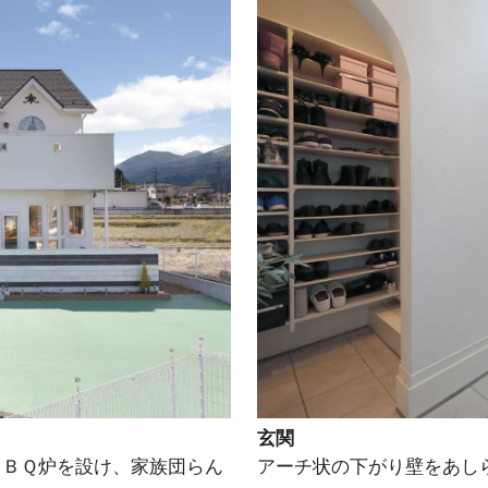
玄関
ＢＢＱ炉を設け、家族団らん
アーチ状の下がり壁をあし