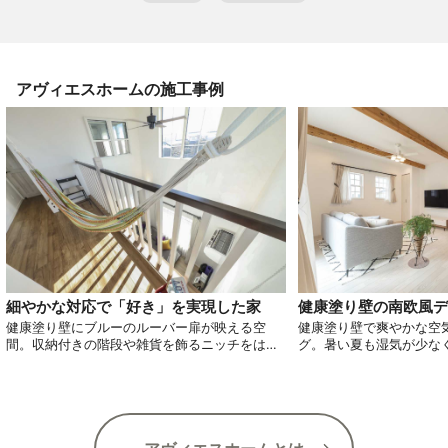
アヴィエスホーム
の施工事例
細やかな対応で「好き」を実現した家
健康塗り壁の南欧風デ
健康塗り壁にブルーのルーバー扉が映える空
健康塗り壁で爽やかな空
間。収納付きの階段や雑貨を飾るニッチをはじ
グ。暑い夏も湿気が少な
め、海外の雰囲気をまとうデザインが拘り。白
ン１台で快適に過ごせて
を基調とした佇まい。スキップフロアの書斎は
同社からのアドバイス。
視線も抜けるデザインが◎。「扉の先は何があ
部まで美しいデザイン。
るのだろう」そんな物語を感じさせる。２ 階ホ
しができるランドリーへ
ールは寛ぎの場に。窓から望む景色もお気に入
は面取り施工で優しい仕
り。家族の気配を感じながら健康塗り壁で健や
の室内はアーチ状に曲線