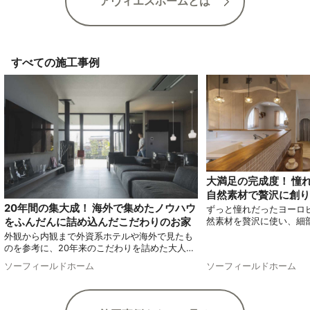
アヴィエスホームとは
かな日々を暮らせる
やかにゾーニング
すべての施工事例
大満足の完成度！ 憧
自然素材で贅沢に創り
20年間の集大成！ 海外で集めたノウハウ
ずっと憧れだったヨーロ
をふんだんに詰め込んだこだわりのお家
然素材を贅沢に使い、細
わって実現したお家をご
外観から内観まで外資系ホテルや海外で見たも
る他にはないオリジナル
のを参考に、20年来のこだわりを詰めた大人の
す！
家をご紹介します。
ソーフィールドホーム
ソーフィールドホーム