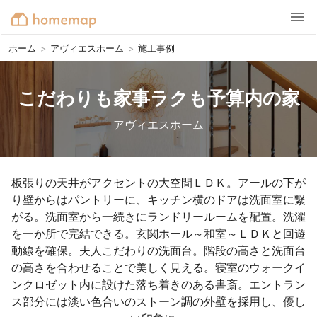
ホーム
>
アヴィエスホーム
>
施工事例
こだわりも家事ラクも予算内の家
アヴィエスホーム
板張りの天井がアクセントの大空間ＬＤＫ。アールの下が
り壁からはパントリーに、キッチン横のドアは洗面室に繋
がる。洗面室から一続きにランドリールームを配置。洗濯
を一か所で完結できる。玄関ホール～和室～ＬＤＫと回遊
動線を確保。夫人こだわりの洗面台。階段の高さと洗面台
の高さを合わせることで美しく見える。寝室のウォークイ
ンクロゼット内に設けた落ち着きのある書斎。エントラン
ス部分には淡い色合いのストーン調の外壁を採用し、優し