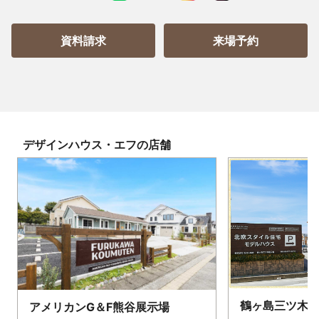
資料請求
来場予約
デザインハウス・エフ
の店舗
鶴ヶ島三ツ木
アメリカンG＆F熊谷展示場