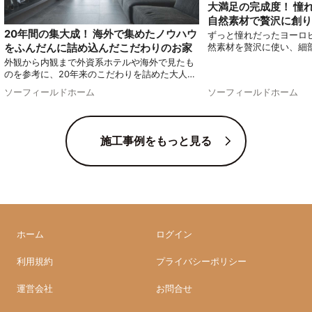
大満足の完成度！ 憧
自然素材で贅沢に創り
20年間の集大成！ 海外で集めたノウハウ
ずっと憧れだったヨーロ
をふんだんに詰め込んだこだわりのお家
然素材を贅沢に使い、細
わって実現したお家をご
外観から内観まで外資系ホテルや海外で見たも
る他にはないオリジナル
のを参考に、20年来のこだわりを詰めた大人の
す！
家をご紹介します。
ソーフィールドホーム
ソーフィールドホーム
施工事例をもっと見る
ホーム
ログイン
利用規約
プライバシーポリシー
運営会社
お問合せ