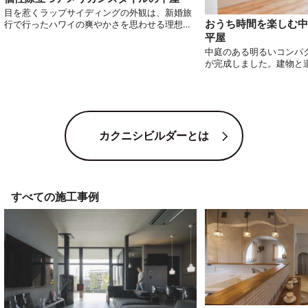
目を惹くラップサイディングの外観は、新婚旅
おうち時間を楽しむ中
行で行ったハワイの爽やかさを思わせる理想の
アメリカンスタイルです。こだわりは吹き抜け
平屋
の高い天井と間接照明。テラスまでフルフラッ
中庭のある明るいコンパ
トにした空間は明るく開放的で、子どもが安全
が完成しました。建物と
に過ごせます。住み心地とデザイン性の両方を
め、高い位置に窓を設置
叶えた住まいです。
りながら明るさを確保で
また、中庭を囲むように
ことで家全体に光が届き
お住まいになりました。
カクニシビルダーとは
すべての施工事例