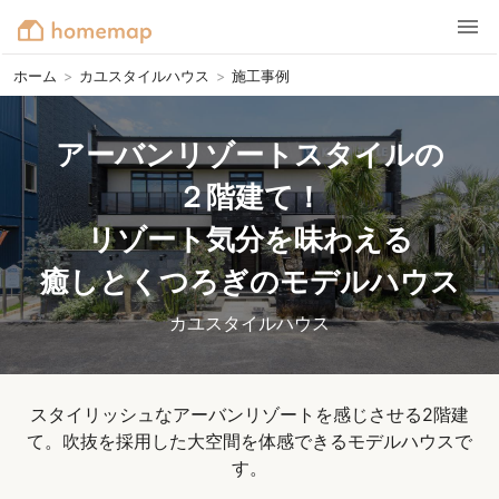
ホーム
>
カユスタイルハウス
>
施工事例
アーバンリゾートスタイルの

２階建て！

リゾート気分を味わえる

癒しとくつろぎのモデルハウス
カユスタイルハウス
スタイリッシュなアーバンリゾートを感じさせる2階建
て。吹抜を採用した大空間を体感できるモデルハウスで
す。