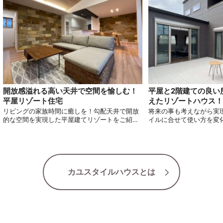
平屋と2階建ての良い
開放感溢れる高い天井で空間を愉しむ！
えたリゾートハウス！
平屋リゾート住宅
将来の事も考えながら実
リビングの家族時間に癒しを！勾配天井で開放
イルに合せて使い方を変
的な空間を実現した平屋建てリゾートをご紹介
りくるプランニングのリ
します！
します。
カユスタイルハウスとは