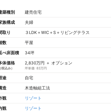
建築種別
建売住宅
家族構成
夫婦
間取り
３LDK＋WIC＋S＋リビングテラス
階数
平屋
延べ床面積
34坪
本体価格
2,830万円 ＋ オプション
（税込み）
坪単価: 83万円
用途
自宅
構造
木造軸組工法
外観
リゾート
内観
リゾート