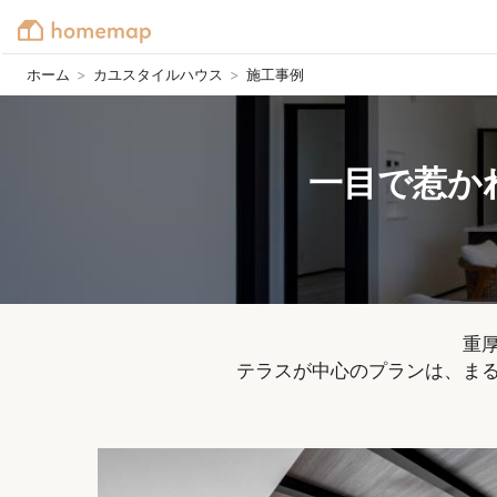
ホーム
>
カユスタイルハウス
>
施工事例
一目で惹か
重
テラスが中心のプランは、まる