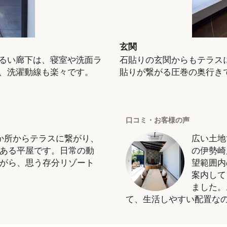
玄関
るい廊下は、寝室や洗面ラ
石貼りの玄関からもテラス
、洗濯動線も楽々です。
貼りが繋がる圧巻の奥行き
口コミ・お客様の声
4か所からテラスに繋がり、
広い土地
ある平屋です。日常の動
の伊勢崎
がら、思う存分リゾート
望範囲内
案内して
ました。
て、生活しやすい配置な