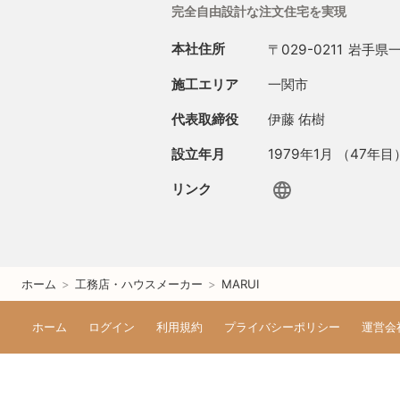
完全自由設計な注文住宅を実現
本社住所
〒029-0211
岩手県一
施工エリア
一関市
代表取締役
伊藤 佑樹
設立年月
1979年1月 （47年目
リンク
ホーム
>
工務店・ハウスメーカー
>
MARUI
ホーム
ログイン
利用規約
プライバシーポリシー
運営会