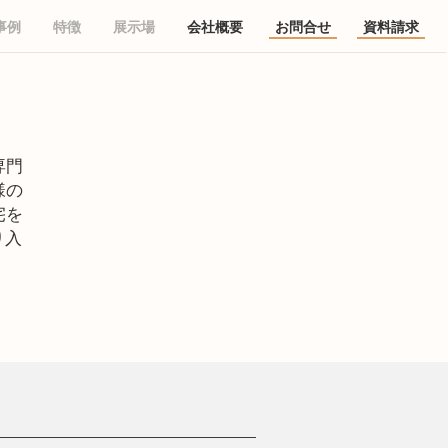
事例
特徴
展示場
会社概要
お問合せ
資料請求
専門
様の
宅を
り入