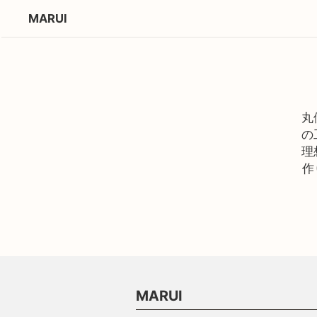
MARUI
丸
の
理
作
MARUI