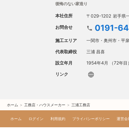
後悔のない家造り
本社住所
〒029-1202
岩手県一
0191-6
お問合せ
施工エリア
一関市・奥州市・平
代表取締役
三浦 昌喜
設立年月
1954年4月 （72年目
リンク
ホーム
>
工務店・ハウスメーカー
>
三浦工務店
ホーム
ログイン
利用規約
プライバシーポリシー
運営会