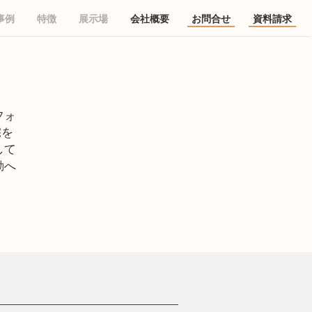
事例
特徴
展示場
会社概要
お問合せ
資料請求
フォ
宅を
して
動へ