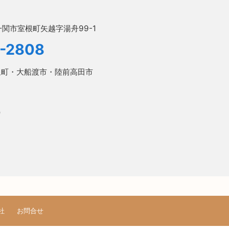
関市室根町矢越字湯舟99-1
4-2808
泉町・大船渡市・陸前高田市
）
社
お問合せ