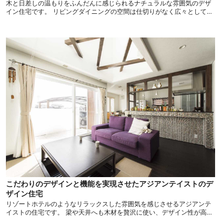
木と日差しの温もりをふんだんに感じられるナチュラルな雰囲気のデザ
イン住宅です。 リビングダイニングの空間は仕切りがなく広々としてい
て、木の素材感を活かし素材にこだわった魅力的なお住まいです。 毎日
明るくフレッシュな気持ちで生活できる、そんな住まいをご紹介しま
す。
こだわりのデザインと機能を実現させたアジアンテイストのデ
ザイン住宅
リゾートホテルのようなリラックスした雰囲気を感じさせるアジアンテ
イストの住宅です。 梁や天井へも木材を贅沢に使い、デザイン性が高く
魅力的なお住まいに仕上げました。 十分な収納スペースも確保された、