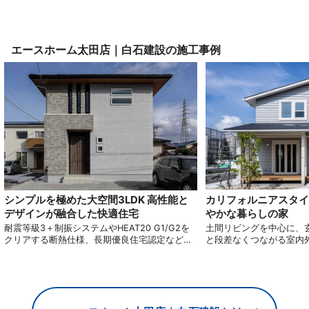
エースホーム太田店｜白石建設
の施工事例
シンプルを極めた大空間3LDK 高性能と
カリフォルニアスタイ
デザインが融合した快適住宅
やかな暮らしの家
耐震等級3＋制振システムやHEAT20 G1/G2を
土間リビングを中心に、
クリアする断熱仕様、長期優良住宅認定など高
と段差なくつながる室内
性能住宅を実現。 コンパクトながらも広々とし
付きデッキで遊びや集い
た3LDKの空間設計で、吹き抜けと大きな窓、最
ションとアクティブスト
小限の間仕切りで明るく快適な住まいを提供し
線も快適に。
ます。 家事動線にも配慮した設計で、家族全員
が快適に過ごせる家です。