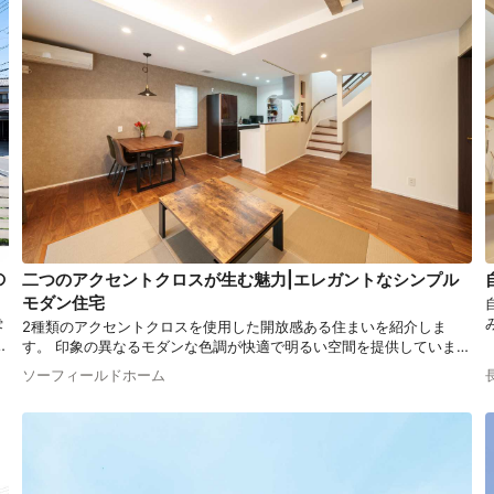
の
二つのアクセントクロスが生む魅力|エレガントなシンプル
モダン住宅
雰
2種類のアクセントクロスを使用した開放感ある住まいを紹介しま
ザ
す。 印象の異なるモダンな色調が快適で明るい空間を提供していま
ア
す。生活動線も意識したアイデアを取り入れたこだわりの住まいを御
ソーフィールドホーム
ー
覧ください。
味