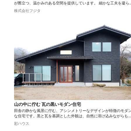
が際立つ、温かみのある空間を提供しています。 細かな工夫を凝ら
ことでオリジナルでユニークな住まいづくりを目指した設計にして
株式会社フジタ
ます。表情豊かな内装のアイデアをぜひ御覧ください。
山の中に佇む 瓦の黒いモダン住宅
田舎の静かな風景に佇む、アシンメトリーなデザインが特徴のモダ
な住宅です。黒と瓦を基調とした外観は、自然に溶け込みながらも
倒的な存在感を放ちます。広々とした空間には、リビング階段や化
彩ハウス
梁が設えられ、機能性と美しさを兼ね備えています。