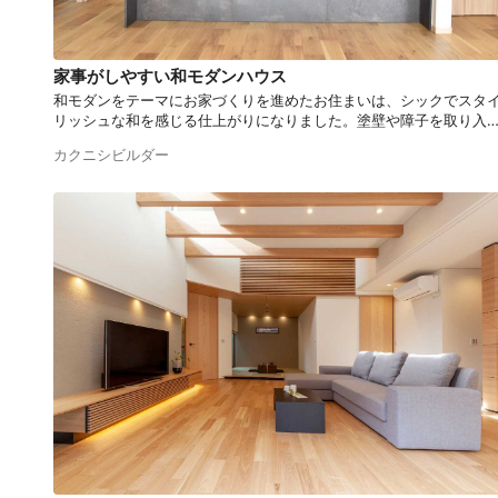
家事がしやすい和モダンハウス
和モダンをテーマにお家づくりを進めたお住まいは、シックでスタ
リッシュな和を感じる仕上がりになりました。塗壁や障子を取り入
た和室、和の要素を取り入れたオーダーキッチン、家事がしやすい
カクニシビルダー
取りなど、細部までこだわりが感じられるお住まいです。