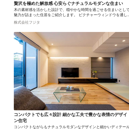
贅沢を極めた解放感 心安らぐナチュラルモダンな住まい
木の素材感を活かした設計で、穏やかな時間を過ごせる住まいとし
魅力が詰まった住居をご紹介します。 ピクチャーウィンドウを通し
自然との調和を図り、屋外の風景を居住空間の一部として取り込ん
株式会社フジタ
います。 家族や友人と豊かなコミュニケーションが取れる住まいは
かがでしょうか。
コンパクトでも広々設計 細かな工夫で豊かな表情のデザイ
ン住宅
コンパクトながらもナチュラルモダンなデザインと細かいディテー