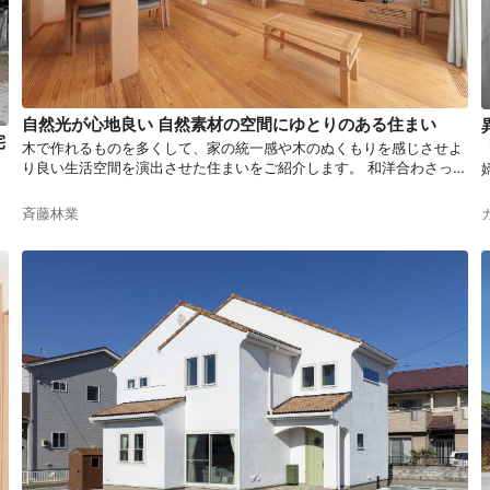
自然光が心地良い 自然素材の空間にゆとりのある住まい
宅
木で作れるものを多くして、家の統一感や木のぬくもりを感じさせよ
。
り良い生活空間を演出させた住まいをご紹介します。 和洋合わさった
っ
テイストの感じることができる空間では、 自然を人に優しい気持ちを
ヨ
与え住む人、周りの人々に親しみと温かさを届けする住まいとなって
斉藤林業
います。