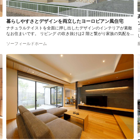
暮らしやすさとデザインを両立したヨーロピアン風住宅
ナチュラルテイストを全面に押し出したデザインのインテリアが素敵
イ
なお住まいです。 リビング の吹き抜けは2 階と繋がり家族の気配を
れ
感じつつ、ナチュラル感あふれるリラックスした毎日を過ごせる空
間
ソーフィールドホーム
間。 お洒落で統一感のある空間が魅力的なデザイン住宅をご紹介しま
す。