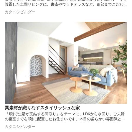
設置した土間リビングに、書斎やウッドテラスなど、細部までこだわり
ぬいた理想のお住まいです。土間収納やパントリー、ウォークインクロ
カクニシビルダー
ーゼットなど収納も充実させました。注文住宅の特性を活かし、快適に
過ごせるくつろぎの空間が仕上がりました。
異素材が織りなすスタイリッシュな家
『1階で生活が完結する間取り』をテーマに、LDKから水回り、ご夫婦
の寝室までを1階に配置したお住まいです。木目の柔らかい雰囲気と、
所々に取り入れたタイルやモルタル調素材が融合し、洗練されたスタイ
カクニシビルダー
リッシュでエレガントな空間を創り出しています。