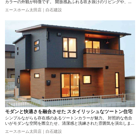
カラーの外観が特徴です。 開放感あふれる吹き抜けのリビングや、木
目調のキッチンが、暖かみとかっこよさを演出。 リラックスできる空
エースホーム太田店｜白石建設
間作りをコンセプトに、断熱性や耐震性にも優れた家づくりを実現しま
した。
モダンと快適さを融合させた スタイリッシュなツートン住宅
シンプルながらも存在感のあるツートンカラーが魅力。 対照的な色合
いがモダンな空間を際立たせ、清潔感と洗練された雰囲気を演出しま
す。 毎日を快適に過ごせる工夫が随所に散りばめられた、現代生活に
エースホーム太田店｜白石建設
寄り添ったお住まいです。