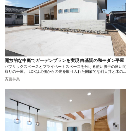
開放的な中庭でガーデンプランを実現 白基調の和モダン平屋
パブリックスペースとプライベートスペースを分ける使い勝手の良い間
取りの平屋。 LDKは北側からの光を取り入れた開放的な斜天井と木の
温もりを感じる造作家具が特徴です。 また、家に一体化したガレージ
斉藤林業
はプライバシーを保ちつつ、悪天候から守る機能的な空間に仕上がって
います。