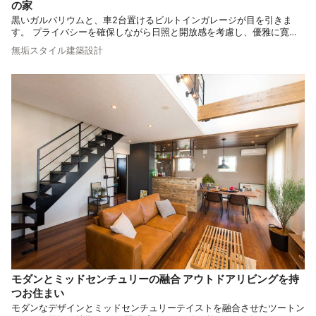
の家
黒いガルバリウムと、車2台置けるビルトインガレージが目を引きま
す。 プライバシーを確保しながら日照と開放感を考慮し、優雅に寛げ
る空間を実現。 本物の自然素材を贅沢に取り入れ、デザインや内装に
無垢スタイル建築設計
こだわり抜いたデザイナーズ住宅です。
モダンとミッドセンチュリーの融合 アウトドアリビングを持
つお住まい
モダンなデザインとミッドセンチュリーテイストを融合させたツートン