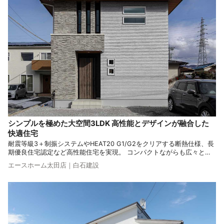
シンプルを極めた大空間3LDK 高性能とデザインが融合した
快適住宅
耐震等級3＋制振システムやHEAT20 G1/G2をクリアする断熱仕様、長
期優良住宅認定など高性能住宅を実現。 コンパクトながらも広々とし
た3LDKの空間設計で、吹き抜けと大きな窓、最小限の間仕切りで明る
エースホーム太田店｜白石建設
く快適な住まいを提供します。 家事動線にも配慮した設計で、家族全
員が快適に過ごせる家です。