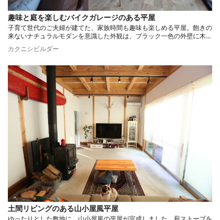
趣味と庭を楽しむバイクガレージのある平屋
子育て世代のご夫婦が建てた、家族時間も趣味も楽しめる平屋。飽きの
来ないナチュラルモダンを意識した外観は、ブラック一色の外壁に木目
の玄関扉を合わせ、よりスタイリッシュな雰囲気に仕上げました。家族
カクニシビルダー
が集まるLDKは、広々した勾配天井と庭とのつながりを意識した窓配置
で、開放感を感じられる空間に。仕事もできる書斎からは、ガレージに
置いた趣味のバイクを眺められます。
土間リビングのある山小屋風平屋
ゆったりとした敷地に、山小屋風の平屋が完成しました。薪ストーブを