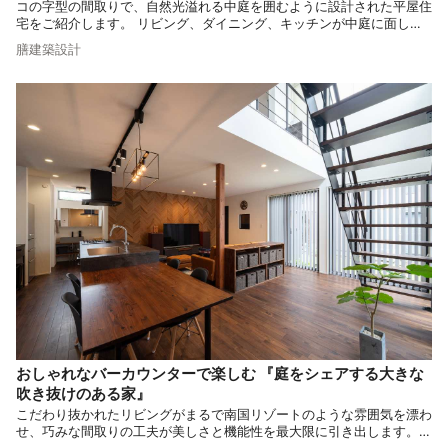
コの字型の間取りで、自然光溢れる中庭を囲むように設計された平屋住
宅をご紹介します。 リビング、ダイニング、キッチンが中庭に面して
配され、格別な開放感を味わえる生活空間は、日々の暮らしを豊かにし
膳建築設計
ます。 コの字型のデザイン住宅をご検討の方は、ぜひ参考にしてみて
ください。
おしゃれなバーカウンターで楽しむ 『庭をシェアする大きな
吹き抜けのある家』
こだわり抜かれたリビングがまるで南国リゾートのような雰囲気を漂わ
せ、巧みな間取りの工夫が美しさと機能性を最大限に引き出します。