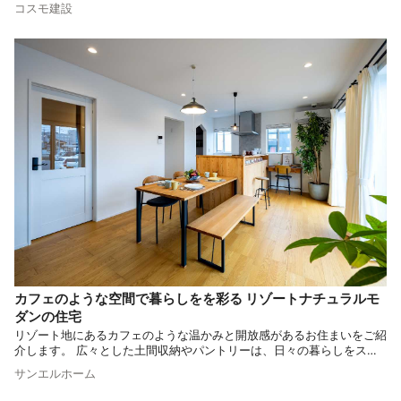
さらに、バーカウンターがそこに洗練されたかっこよさを加え、リゾー
コスモ建設
トライフを日々の暮らしに落とし込んだ、そんな魅力あふれる空間をご
紹介します。 また、実家敷地内という敷地条件を活かした庭をシェア
する、そんな点にも注目のお家となっております。
カフェのような空間で暮らしをを彩る リゾートナチュラルモ
ダンの住宅
リゾート地にあるカフェのような温かみと開放感があるお住まいをご紹
介します。 広々とした土間収納やパントリーは、日々の暮らしをスム
ーズで快適にし、それぞれの空間が暮らしをより豊かにしてくれます。
サンエルホーム
ゆったりと流れる時間を感じながら、コーヒー一杯がもたらすリラック
スした時間を楽しめる、そんなお住まいです。