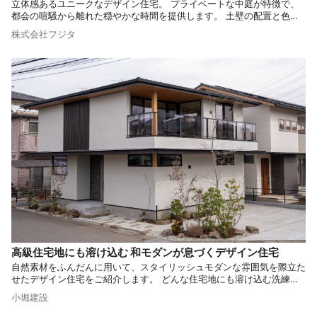
立体感あるユニークなデザイン住宅。 プライベートな中庭が特徴で、
都会の喧騒から離れた穏やかな時間を提供します。 土壁の配置と色使
いにもこだわり、どこかモダンでどこかスタイリッシュなデザインに仕
株式会社フジタ
上げています。 スタイリッシュなお住まいをご検討の方は必見です。
高級住宅地にも溶け込む 和モダンが息づくデザイン住宅
自然素材をふんだんに用いて、スタイリッシュモダンな雰囲気を際立た
せたデザイン住宅をご紹介します。 どんな住宅地にも溶け込む洗練さ
れたデザインと細部へのこだわりが、暮らしに寛ぎと豊かさをもたらし
小堀建設
ます。