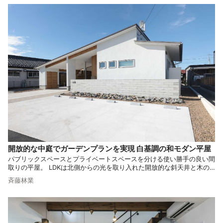
開放的な中庭でガーデンプランを実現 白基調の和モダン平屋
パブリックスペースとプライベートスペースを分ける使い勝手の良い間
取りの平屋。 LDKは北側からの光を取り入れた開放的な斜天井と木の
温もりを感じる造作家具が特徴です。 また、家に一体化したガレージ
斉藤林業
はプライバシーを保ちつつ、悪天候から守る機能的な空間に仕上がって
います。