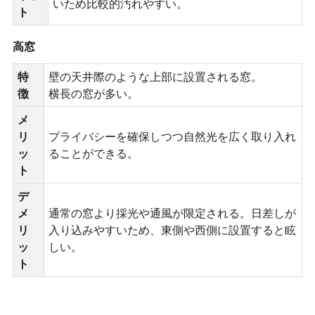
いため比較的汚れやすい。
ト
高窓
特
壁の天井際のような上部に設置される窓。
徴
横長の窓が多い。
メ
リ
プライバシーを確保しつつ自然光を広く取り入れ
ッ
ることができる。
ト
デ
メ
通常の窓より採光や通風が限定される。日差しが
リ
入り込みやすいため、東側や西側に設置すると眩
ッ
しい。
ト