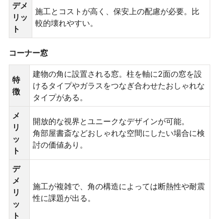
デメ
施工とコストが高く、保安上の配慮が必要。比
リッ
較的壊れやすい。
ト
コーナー窓
建物の角に設置される窓。柱を軸に2面の窓を設
特
けるタイプやガラスをつなぎ合わせたおしゃれな
徴
タイプがある。
メ
開放的な視界とユニークなデザインが可能。
リ
角部屋書斎などおしゃれな空間にしたい場合に検
ッ
討の価値あり。
ト
デ
メ
施工が複雑で、角の構造によっては断熱性や耐震
リ
性に課題が出る。
ッ
ト