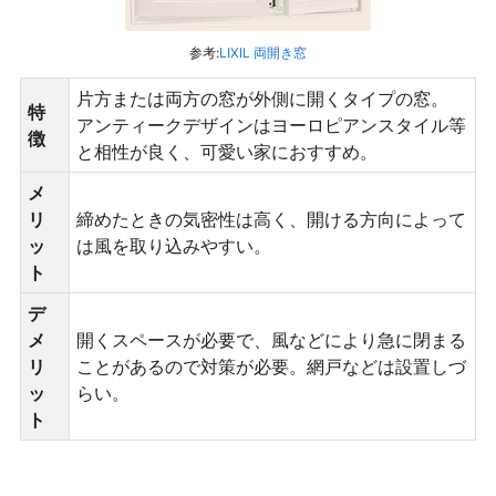
参考:
LIXIL 両開き窓
片方または両方の窓が外側に開くタイプの窓。
特
アンティークデザインはヨーロピアンスタイル等
徴
と相性が良く、可愛い家におすすめ。
メ
リ
締めたときの気密性は高く、開ける方向によって
ッ
は風を取り込みやすい。
ト
デ
メ
開くスペースが必要で、風などにより急に閉まる
リ
ことがあるので対策が必要。網戸などは設置しづ
ッ
らい。
ト