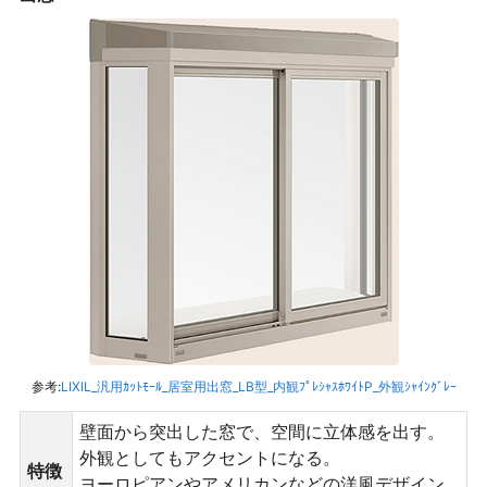
参考:
LIXIL_汎用ｶｯﾄﾓｰﾙ_居室用出窓_LB型_内観ﾌﾟﾚｼｬｽﾎﾜｲﾄP_外観ｼｬｲﾝｸﾞﾚｰ
壁面から突出した窓で、空間に立体感を出す。
外観としてもアクセントになる。
特徴
ヨーロピアンやアメリカンなどの洋風デザイン