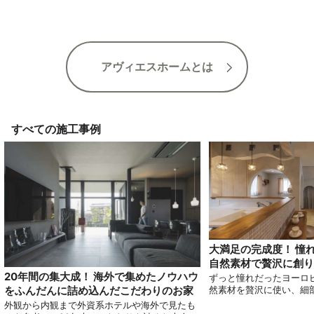
め、海外の雰囲気をまとうデザインが拘り。白
壁で繋がるＬＤＫ。「塗
を基調とした佇まい。スキップフロアの書斎は
気持ち良く過ごせます」
視線も抜けるデザインが◎。「扉の先は何があ
関ホール。アイアンの手す
るのだろう」そんな物語を感じさせる。２ 階ホ
して持ち込んだこだわり
ールは寛ぎの場に。窓から望む景色もお気に入
と会話を育める ＤＫ
り。家族の気配を感じながら健康塗り壁で健や
アヴィエスホームとは
かな日々を暮らせる
すべての施工事例
大満足の完成度！ 憧
自然素材で贅沢に創り
20年間の集大成！ 海外で集めたノウハウ
ずっと憧れだったヨーロ
をふんだんに詰め込んだこだわりのお家
然素材を贅沢に使い、細
わって実現したお家をご
外観から内観まで外資系ホテルや海外で見たも
る他にはないオリジナル