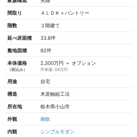
家族構成
夫婦
間取り
４ＬＤＫ＋パントリー
階数
２階建て
延べ床面積
33.8坪
敷地面積
92坪
本体価格
2,300万円 ＋ オプション
（税込み）
坪単価: 68万円
用途
自宅
構造
木造軸組工法
所在地
栃木県小山市
外観
南欧
内観
シンプルモダン