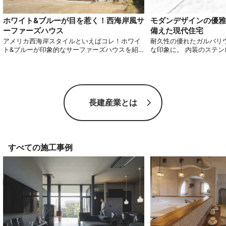
ホワイト&ブルーが目を惹く！西海岸風サ
モダンデザインの優雅
ーファーズハウス
備えた現代住宅
アメリカ西海岸スタイルといえばコレ！ホワイ
耐久性の優れたガルバリ
ト&ブルーが印象的なサーファーズハウスを紹
な印象に。 内装のステ
介します。 カバードポーチに覆われたウッドデ
をフロアタイルにするこ
ッキはホームパーティーや子供の遊び場として
宅の要望にお応えしまし
大いに活用できます。サーフィンはもちろん自
かからない現代住宅のこ
転車やバイクなどの趣味を楽しみたい方におす
い。
すめしたいデザインです。 アメリカンスタイル
の開放的な空間でのんびり過ごしたい人は必見
長建産業とは
です。
すべての施工事例