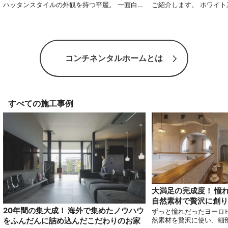
ハッタンスタイルの外観を持つ平屋。 一面白い
ご紹介します。 ホワイ
塗り壁と高い吹き抜けのリビングは開放感あふ
愛らしく暖かみあるテイ
れる都会的なデザインを体現し、 ディテールに
統を感じさせるロマンチ
こだわった内装が洗練された空間を実現しま
裁縫や洋裁がご趣味の方
す。
てください。
コンチネンタルホームとは
すべての施工事例
大満足の完成度！ 憧
自然素材で贅沢に創り
20年間の集大成！ 海外で集めたノウハウ
ずっと憧れだったヨーロ
をふんだんに詰め込んだこだわりのお家
然素材を贅沢に使い、細