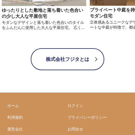
プライベート中庭を持
ゆったりとした敷地と落ち着いた色合い
モダン住宅
の少し大人な平屋住宅
立体感あるユニークなデ
モダンなデザインと落ち着いた色合いのタイル
ートな中庭が特徴で、都
をふんだんに使用した大人な平屋住宅。 広く見
やかな時間を提供します
せる空間設計により、ゆとりある生活空間生み
にもこだわり、どこかモ
出し、洗練された生活を約束します。 抜け感を
ッシュなデザインに仕上
演出している天井の高いリビングや、ホテルラ
ッシュなお住まいをご検
イクな寝室など、ラグジュアリー感あふれる住
まいはいかがでしょうか。
株式会社フジタとは
ホーム
ログイン
利用規約
プライバシーポリシー
運営会社
お問合せ