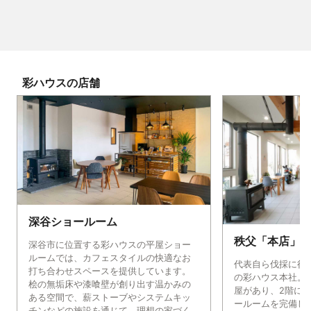
彩ハウス
の店舗
深谷ショールーム
秩父「本店」
深谷市に位置する彩ハウスの平屋ショー
ルームでは、カフェスタイルの快適なお
代表自ら伐採に行
打ち合わせスペースを提供しています。
の彩ハウス本社。 
桧の無垢床や漆喰壁が創り出す温かみの
屋があり、2階に
ある空間で、薪ストーブやシステムキッ
ールームを完備して
チンなどの施設を通じて、理想の家づく