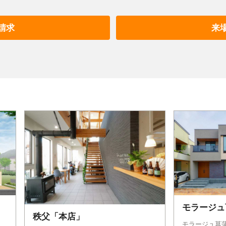
請求
来
モラージュ
秩父「本店」
モラージュ菖