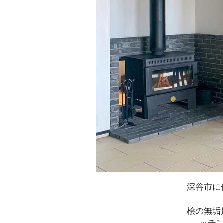
深谷市に
桧の無垢
ッチ