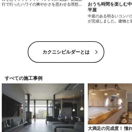
おうち時間を楽しむ中
行で行ったハワイの爽やかさを思わせる理想の
アメリカンスタイルです。こだわりは吹き抜け
平屋
の高い天井と間接照明。テラスまでフルフラッ
中庭のある明るいコンパ
トにした空間は明るく開放的で、子どもが安全
が完成しました。建物と
に過ごせます。住み心地とデザイン性の両方を
め、高い位置に窓を設置
叶えた住まいです。
りながら明るさを確保で
また、中庭を囲むように
ことで家全体に光が届き
お住まいになりました。
カクニシビルダーとは
すべての施工事例
大満足の完成度！ 憧