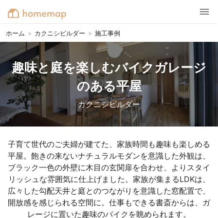
ホーム
>
カクニシビルダー
>
施工事例
趣味と庭を楽しむバイクガレージ
のある平屋
カクニシビルダー
子育て世代のご夫婦が建てた、家族時間も趣味も楽しめる
平屋。飽きの来ないナチュラルモダンを意識した外観は、
ブラック一色の外壁に木目の玄関扉を合わせ、よりスタイ
リッシュな雰囲気に仕上げました。家族が集まるLDKは、
広々した勾配天井と庭とのつながりを意識した窓配置で、
開放感を感じられる空間に。仕事もできる書斎からは、ガ
レージに置いた趣味のバイクを眺められます。