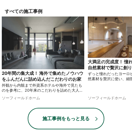
すべての施工事例
大満足の完成度！ 憧
自然素材で贅沢に創り
20年間の集大成！ 海外で集めたノウハウ
ずっと憧れだったヨーロ
をふんだんに詰め込んだこだわりのお家
然素材を贅沢に使い、細
わって実現したお家をご
外観から内観まで外資系ホテルや海外で見たも
る他にはないオリジナル
のを参考に、20年来のこだわりを詰めた大人の
す！
家をご紹介します。
ソーフィールドホーム
ソーフィールドホーム
施工事例をもっと見る