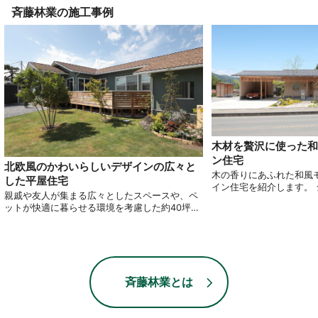
斉藤林業
の施工事例
木材を贅沢に使った和
ン住宅
北欧風のかわいらしいデザインの広々と
木の香りにあふれた和風
した平屋住宅
イン住宅を紹介します。
親戚や友人が集まる広々としたスペースや、ペ
らも魅力的な造作にこだ
ットが快適に暮らせる環境を考慮した約40坪の
着いた和風空間でゆった
平屋住宅 玄関から直接台所へ行ける設計で、土
見です。
間収納やパントリーも備わっており家事動線も
十分に配慮した設計に仕上げました。 家族と豊
かな時間を共有できる、ゆったりとした空間は
いかがでしょうか。
斉藤林業とは