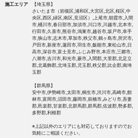
施工エリア
【埼玉県】

さいたま市（岩槻区,浦和区,大宮区,北区,桜区,中
央区,西区,緑区,南区,見沼区）,上尾市,朝霞市,入間
市,桶川市,春日部市,加須市,川口市,川越市,北本市,
行田市,久喜市,熊谷市,鴻巣市,越谷市,坂戸市,幸手
市,狭山市,志木市,草加市,秩父市,鶴ヶ島市,所沢市,
戸田市,新座市,蓮田市,羽生市,飯能市,東松山市,日
高市,深谷市,富士見市,ふじみ野市,本庄市,三郷市,
八潮市,吉川市,和光市,蕨市,入間郡,大里郡,北足立
郡,北葛飾郡,北埼玉郡,児玉郡,秩父郡,比企郡,南埼
玉郡

【群馬県】

安中市,伊勢崎市,太田市,桐生市,渋川市,高崎市,館
林市,富岡市,沼田市,藤岡市,前橋市,みどり市,吾妻
郡,邑楽郡,甘楽郡,北群馬郡,群馬郡,佐波郡,勢多郡,
多野郡,利根郡

※上記以外のエリアにも対応しておりますのでお
気軽にご相談ください。