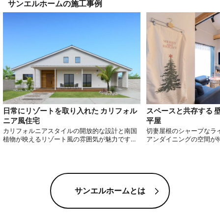
サンエルホーム
の施工事例
日常にリゾートを取り入れた カリフォル
スペースと共存する 
ニア風住宅
平屋
カリフォルニアスタイルの開放的な設計と南国
切妻屋根のシャープなラ
植物が映えるリゾート風の雰囲気が魅力です。
アンダイニングの空間が
ネイビーのアクセントクロスと高い天井が特徴
ロアコンセントと壁に設
のリビング、中庭へと続く畳コーナーやフルフ
生活をスマートかつスタ
ラットキッチンは、快適で洗練された生活を約
くれます。 モダンなが
束します。 日々の生活に、穏やかなリゾートの
まいで、狭小スペースと
息吹を感じさせる住まいです。
を御覧ください。
サンエルホームとは