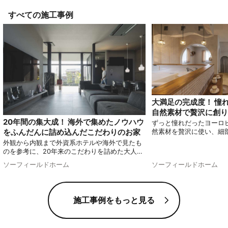
すべての施工事例
大満足の完成度！ 憧
自然素材で贅沢に創り
20年間の集大成！ 海外で集めたノウハウ
ずっと憧れだったヨーロ
をふんだんに詰め込んだこだわりのお家
然素材を贅沢に使い、細
わって実現したお家をご
外観から内観まで外資系ホテルや海外で見たも
る他にはないオリジナル
のを参考に、20年来のこだわりを詰めた大人の
す！
家をご紹介します。
ソーフィールドホーム
ソーフィールドホーム
施工事例をもっと見る