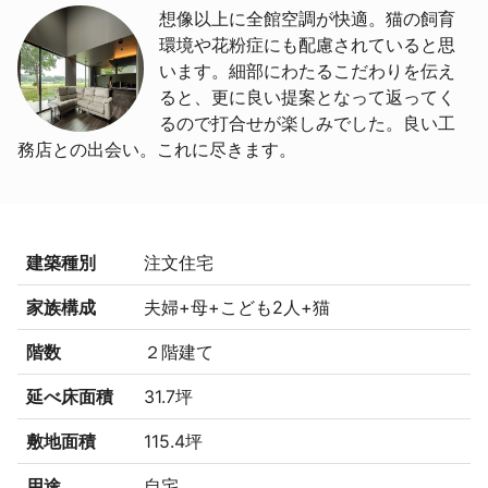
想像以上に全館空調が快適。猫の飼育
環境や花粉症にも配慮されていると思
います。細部にわたるこだわりを伝え
ると、更に良い提案となって返ってく
るので打合せが楽しみでした。良い工
務店との出会い。これに尽きます。
建築種別
注文住宅
家族構成
夫婦+母+こども2人+猫
階数
２階建て
延べ床面積
31.7坪
敷地面積
115.4坪
用途
自宅