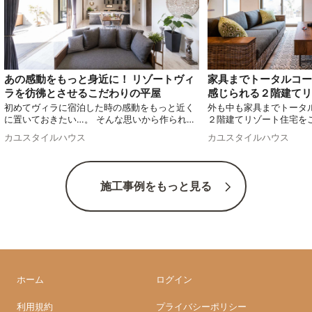
家具までトータルコー
あの感動をもっと身近に！ リゾートヴィ
感じられる２階建てリ
ラを彷彿とさせるこだわりの平屋
外も中も家具までトータ
初めてヴィラに宿泊した時の感動をもっと近く
２階建てリゾート住宅を
に置いておきたい…。 そんな思いから作られた
日々の暮らしにリゾート
こだわりの平屋をご紹介します。
カユスタイルハウス
カユスタイルハウス
力です！
施工事例をもっと見る
ホーム
ログイン
利用規約
プライバシーポリシー