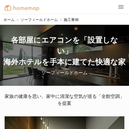
ホーム
>
ソーフィールドホーム
>
施工事例
各部屋にエアコンを「設置しな
い」

海外ホテルを手本に建てた快適な家
ソーフィールドホーム
家族の健康を思い、家中に清潔な空気が巡る「全館空調」
を提案