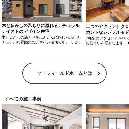
木と日差しの温もりに溢れるナチュラル
二つのアクセントクロ
テイストのデザイン住宅
ガントなシンプルモダ
木と日差しの温もりをふんだんに感じられるナ
2種類のアクセントクロ
チュラルな雰囲気のデザイン住宅です。 リビン
る住まいを紹介します。
グダイニングの空間は仕切りがなく広々として
色調が快適で明るい空間
いて、木の素材感を活かし素材にこだわった魅
活動線も意識したアイデ
力的なお住まいです。 毎日明るくフレッシュな
りの住まいを御覧くださ
気持ちで生活できる、そんな住まいをご紹介し
ます。
ソーフィールドホームとは
すべての施工事例