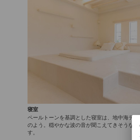
寝室
ペールトーンを基調とした寝室は、地中海テイ
のよう。穏やかな波の音が聞こえてきそうな、
す。