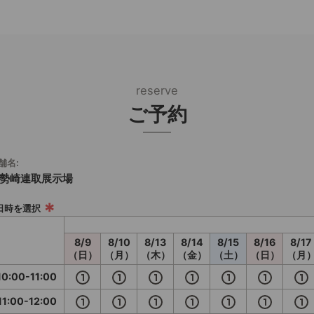
reserve
ご予約
舗名:
勢崎連取展示場
*
.日時を選択
8/9

8/10

8/13

8/14

8/15

8/16

8/17

（日）
（月）
（木）
（金）
（土）
（日）
（月
10:00-11:00
11:00-12:00