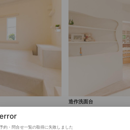
造作洗面台
スト溢れるリゾートホテル
曲線が特徴的な手洗いスペ
error
落ち着きと安らぎの空間で
毎日を特別な気分で過ごせ
予約・問合せ一覧の取得に失敗しました