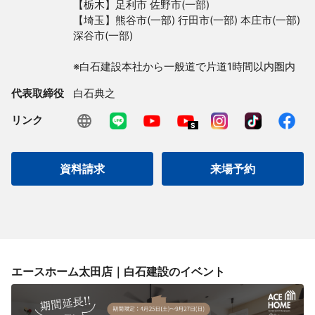
【栃木】足利市 佐野市(一部)

【埼玉】熊谷市(一部) 行田市(一部) 本庄市(一部) 
深谷市(一部)

※白石建設本社から一般道で片道1時間以内圏内
代表取締役
白石典之
リンク
資料請求
来場予約
エースホーム太田店｜白石建設
のイベント